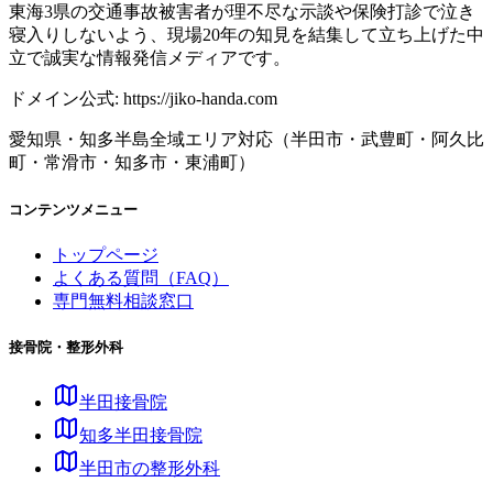
東海3県の交通事故被害者が理不尽な示談や保険打診で泣き
寝入りしないよう、現場20年の知見を結集して立ち上げた中
立で誠実な情報発信メディアです。
ドメイン公式: https://jiko-handa.com
愛知県・知多半島全域エリア対応（半田市・武豊町・阿久比
町・常滑市・知多市・東浦町）
コンテンツメニュー
トップページ
よくある質問（FAQ）
専門無料相談窓口
接骨院・整形外科
半田接骨院
知多半田接骨院
半田市の整形外科